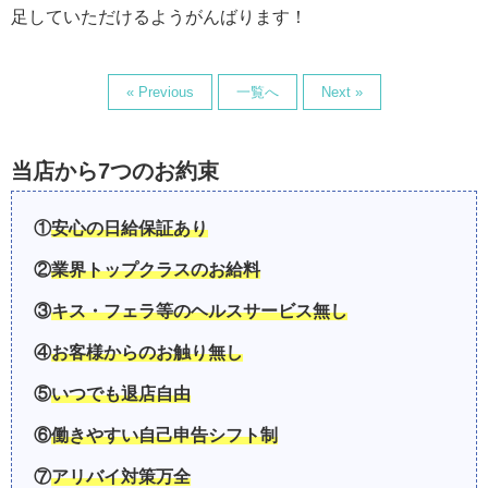
足していただけるようがんばります！
« Previous
一覧へ
Next »
当店から7つのお約束
①
安心の日給保証あり
②
業界トップクラスのお給料
③
キス・フェラ等のヘルスサービス無し
④
お客様からのお触り無し
⑤
いつでも退店自由
⑥
働きやすい自己申告シフト制
⑦
アリバイ対策万全