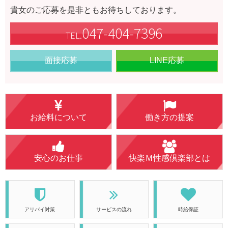
貴女のご応募を是非ともお待ちしております。
047-404-7396
TEL.
面接応募
LINE応募
お給料について
働き方の提案
安心のお仕事
快楽Ｍ性感倶楽部とは
アリバイ対策
サービスの流れ
時給保証