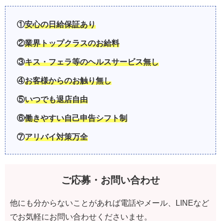
①
安心の日給保証あり
②
業界トップクラスのお給料
③
キス・フェラ等のヘルスサービス無し
④
お客様からのお触り無し
⑤
いつでも退店自由
⑥
働きやすい自己申告シフト制
⑦
アリバイ対策万全
ご応募・お問い合わせ
他にも分からないことがあれば電話やメール、LINEなど
でお気軽にお問い合わせくださいませ。