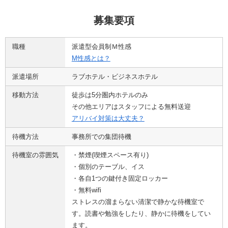
募集要項
職種
派遣型会員制Ｍ性感
M性感とは？
派遣場所
ラブホテル・ビジネスホテル
移動方法
徒歩は5分圏内ホテルのみ
その他エリアはスタッフによる無料送迎
アリバイ対策は大丈夫？
待機方法
事務所での集団待機
待機室の雰囲気
・禁煙(喫煙スペース有り)
・個別のテーブル、イス
・各自1つの鍵付き固定ロッカー
・無料wifi
ストレスの溜まらない清潔で静かな待機室で
す。読書や勉強をしたり、静かに待機をしてい
ます。